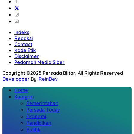
Indeks
Redaksi
Contact
Kode Etik
Disclaimer
Pedoman Media Siber
Copyright ©2025 Persada Blitar, All Rights Reserved
Developper
By.
ReinDev
Home
Kategori
Pemerintahan
Persada Today
Ekonomi
Pendidikan
Politik