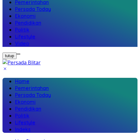
Pemerintahan
Persada Today
Ekonomi
Pendidikan
Politik
Lifestyle
Video
"
"
tutup
Home
Pemerintahan
Persada Today
Ekonomi
Pendidikan
Politik
Lifestyle
Indeks