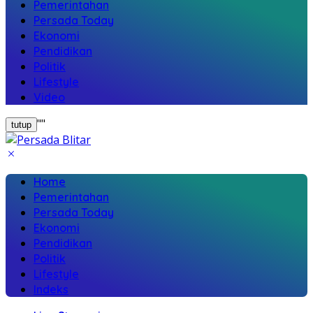
Pemerintahan
Persada Today
Ekonomi
Pendidikan
Politik
Lifestyle
Video
"
"
tutup
Home
Pemerintahan
Persada Today
Ekonomi
Pendidikan
Politik
Lifestyle
Indeks