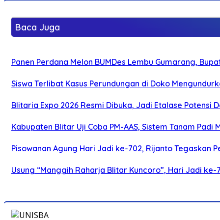
Baca Juga
Panen Perdana Melon BUMDes Lembu Gumarang, Bupati 
Siswa Terlibat Kasus Perundungan di Doko Mengundurka
Blitaria Expo 2026 Resmi Dibuka, Jadi Etalase Potens
Kabupaten Blitar Uji Coba PM-AAS, Sistem Tanam Padi
Pisowanan Agung Hari Jadi ke-702, Rijanto Tegaskan
Usung “Manggih Raharja Blitar Kuncoro”, Hari Jadi ke