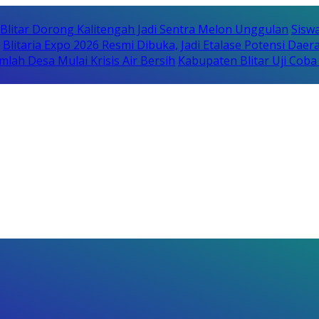
itar Dorong Kalitengah Jadi Sentra Melon Unggulan
Sisw
Blitaria Expo 2026 Resmi Dibuka, Jadi Etalase Potensi Da
lah Desa Mulai Krisis Air Bersih
Kabupaten Blitar Uji Cob