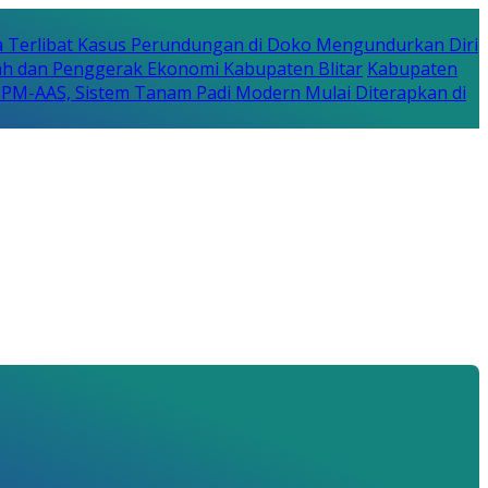
a Terlibat Kasus Perundungan di Doko Mengundurkan Diri
erah dan Penggerak Ekonomi Kabupaten Blitar
Kabupaten
a PM-AAS, Sistem Tanam Padi Modern Mulai Diterapkan di