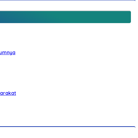
elumnya
yarakat