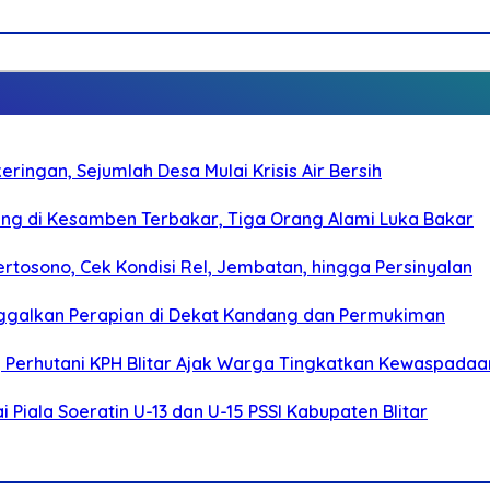
ringan, Sejumlah Desa Mulai Krisis Air Bersih
g di Kesamben Terbakar, Tiga Orang Alami Luka Bakar
rtosono, Cek Kondisi Rel, Jembatan, hingga Persinyalan
ggalkan Perapian di Dekat Kandang dan Permukiman
, Perhutani KPH Blitar Ajak Warga Tingkatkan Kewaspadaa
Piala Soeratin U-13 dan U-15 PSSI Kabupaten Blitar