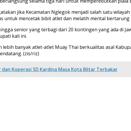
berlangsung selama tiga hari untuk memperebutkan piala Bu
ngatakan jika Kecamatan Nglegok menjadi salah satu wilayah
us untuk mencetak bibit atlet dan melatih mental bertarung b
 hingga senior yang terbagi dari 20 kontingen yang ada di Ja
ati kali ini.
n lebih banyak atlet-atlet Muay Thai berkualitas asal Kabu
datang. (zis/riz)
 dan Koperasi SD Kardina Masa Kota Blitar Terbakar