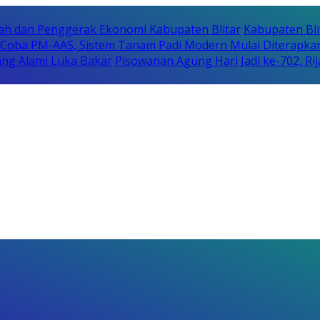
erah dan Penggerak Ekonomi Kabupaten Blitar
Kabupaten Bli
i Coba PM-AAS, Sistem Tanam Padi Modern Mulai Diterapka
ng Alami Luka Bakar
Pisowanan Agung Hari Jadi ke-702, 