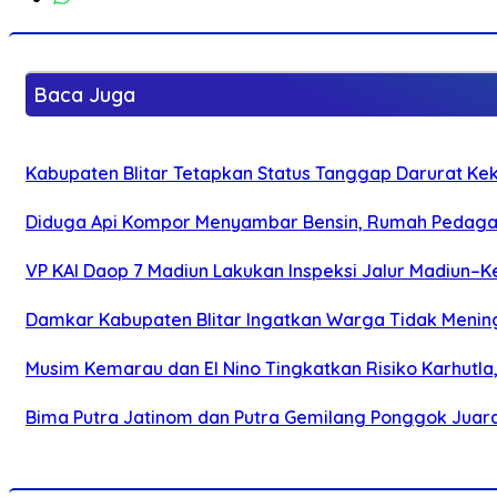
Baca Juga
Kabupaten Blitar Tetapkan Status Tanggap Darurat Keke
Diduga Api Kompor Menyambar Bensin, Rumah Pedagan
VP KAI Daop 7 Madiun Lakukan Inspeksi Jalur Madiun–Ke
Damkar Kabupaten Blitar Ingatkan Warga Tidak Menin
Musim Kemarau dan El Nino Tingkatkan Risiko Karhutla
Bima Putra Jatinom dan Putra Gemilang Ponggok Juarai 