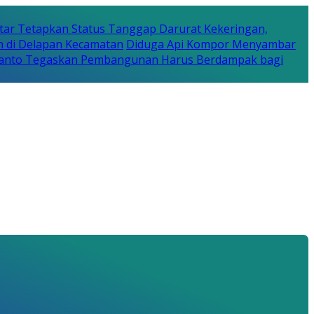
tar Tetapkan Status Tanggap Darurat Kekeringan,
n di Delapan Kecamatan
Diduga Api Kompor Menyambar
Rijanto Tegaskan Pembangunan Harus Berdampak bagi