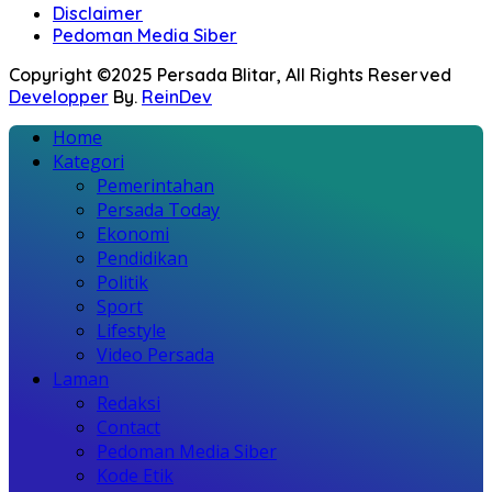
Disclaimer
Pedoman Media Siber
Copyright ©2025 Persada Blitar, All Rights Reserved
Developper
By.
ReinDev
Home
Kategori
Pemerintahan
Persada Today
Ekonomi
Pendidikan
Politik
Sport
Lifestyle
Video Persada
Laman
Redaksi
Contact
Pedoman Media Siber
Kode Etik