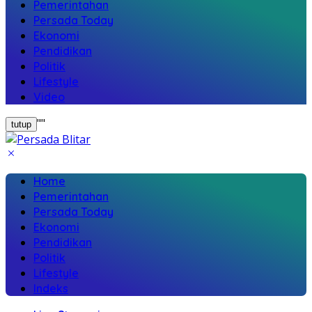
Pemerintahan
Persada Today
Ekonomi
Pendidikan
Politik
Lifestyle
Video
"
"
tutup
Home
Pemerintahan
Persada Today
Ekonomi
Pendidikan
Politik
Lifestyle
Indeks