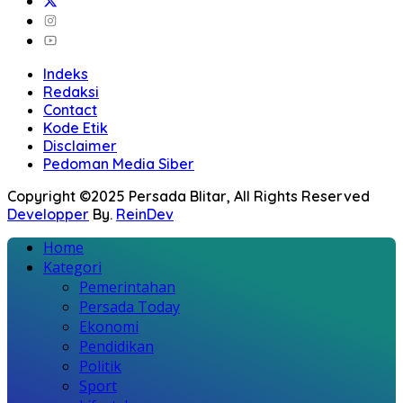
Indeks
Redaksi
Contact
Kode Etik
Disclaimer
Pedoman Media Siber
Copyright ©2025 Persada Blitar, All Rights Reserved
Developper
By.
ReinDev
Home
Kategori
Pemerintahan
Persada Today
Ekonomi
Pendidikan
Politik
Sport