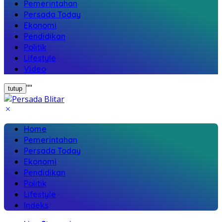
Pemerintahan
Persada Today
Ekonomi
Pendidikan
Politik
Lifestyle
Video
"
"
tutup
Home
Pemerintahan
Persada Today
Ekonomi
Pendidikan
Politik
Lifestyle
Indeks