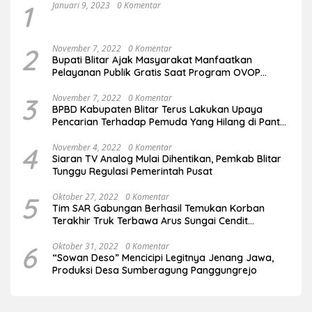
1
Januari 9, 2023
0 Komentar
2
November 7, 2022
0 Komentar
Bupati Blitar Ajak Masyarakat Manfaatkan
Pelayanan Publik Gratis Saat Program OVOP
Bergulir di Desa/Kelurahan
3
November 7, 2022
0 Komentar
BPBD Kabupaten Blitar Terus Lakukan Upaya
Pencarian Terhadap Pemuda Yang Hilang di Pantai
Serang
4
November 4, 2022
0 Komentar
Siaran TV Analog Mulai Dihentikan, Pemkab Blitar
Tunggu Regulasi Pemerintah Pusat
5
Oktober 27, 2022
0 Komentar
Tim SAR Gabungan Berhasil Temukan Korban
Terakhir Truk Terbawa Arus Sungai Cendit
Plandirejo
6
Oktober 31, 2022
0 Komentar
“Sowan Deso” Mencicipi Legitnya Jenang Jawa,
Produksi Desa Sumberagung Panggungrejo