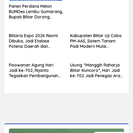
Sebelumnya
Panen Perdana Melon
BUMDes Lembu Gumarang,
Bupati Blitar Dorong
Kalitengah Jadi Sentra
Melon Unggulan
Blitaria Expo 2026 Resmi
Kabupaten Blitar Uji Coba
Dibuka, Jadi Etalase
PM-AAS, Sistem Tanam
Potensi Daerah dan
Padi Modern Mulai
Penggerak Ekonomi
Diterapkan di Delapan
Kabupaten Blitar
Kecamatan
Pisowanan Agung Hari
Usung “Manggih Raharja
Jadi ke-702, Rijanto
Blitar Kuncoro”, Hari Jadi
Tegaskan Pembangunan
ke-702 Jadi Penegas Arah
Harus Berdampak bagi
Pembangunan Blitar
Seluruh Lapisan
Masyarakat