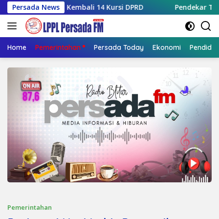
Langsung
Rebut Kembali 14 Kursi DPRD
Persada News
Pendekar Tiban Blitar, T
ke
konten
Home
Pemerintahan
Persada Today
Ekonomi
Pendidik
Pemerintahan