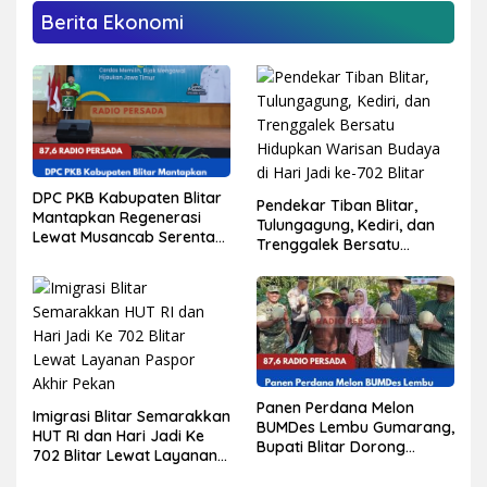
Berita Ekonomi
DPC PKB Kabupaten Blitar
Pendekar Tiban Blitar,
Mantapkan Regenerasi
Tulungagung, Kediri, dan
Lewat Musancab Serentak,
Trenggalek Bersatu
Target Rebut Kembali 14
Hidupkan Warisan Budaya
Kursi DPRD
di Hari Jadi ke-702 Blitar
Panen Perdana Melon
Imigrasi Blitar Semarakkan
BUMDes Lembu Gumarang,
HUT RI dan Hari Jadi Ke
Bupati Blitar Dorong
702 Blitar Lewat Layanan
Kalitengah Jadi Sentra
Paspor Akhir Pekan
Melon Unggulan