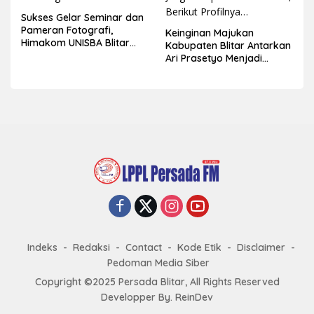
Sukses Gelar Seminar dan
Pameran Fotografi,
Keinginan Majukan
Himakom UNISBA Blitar
Kabupaten Blitar Antarkan
Hadirkan Praktisi Fotografi
Ari Prasetyo Menjadi
Wedding dan Studio
Pemenang Pemilihan Gus
Jeng Kabupaten Blitar
2023, Berikut Profilnya…
Indeks
Redaksi
Contact
Kode Etik
Disclaimer
Pedoman Media Siber
Copyright ©2025 Persada Blitar, All Rights Reserved
Developper
By.
ReinDev