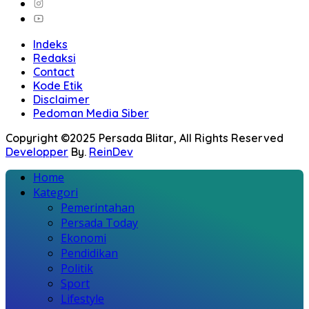
Indeks
Redaksi
Contact
Kode Etik
Disclaimer
Pedoman Media Siber
Copyright ©2025 Persada Blitar, All Rights Reserved
Developper
By.
ReinDev
Home
Kategori
Pemerintahan
Persada Today
Ekonomi
Pendidikan
Politik
Sport
Lifestyle