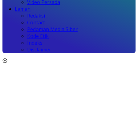
Video Persada
Laman
Redaksi
Contact
Pedoman Media Siber
Kode Etik
Indeks
Disclaimer