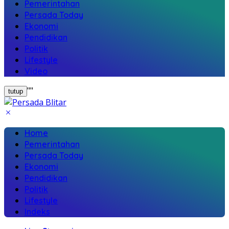
Pemerintahan
Persada Today
Ekonomi
Pendidikan
Politik
Lifestyle
Video
"
"
tutup
Home
Pemerintahan
Persada Today
Ekonomi
Pendidikan
Politik
Lifestyle
Indeks