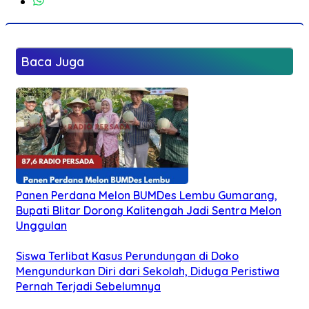
Baca Juga
Panen Perdana Melon BUMDes Lembu Gumarang,
Bupati Blitar Dorong Kalitengah Jadi Sentra Melon
Unggulan
Siswa Terlibat Kasus Perundungan di Doko
Mengundurkan Diri dari Sekolah, Diduga Peristiwa
Pernah Terjadi Sebelumnya