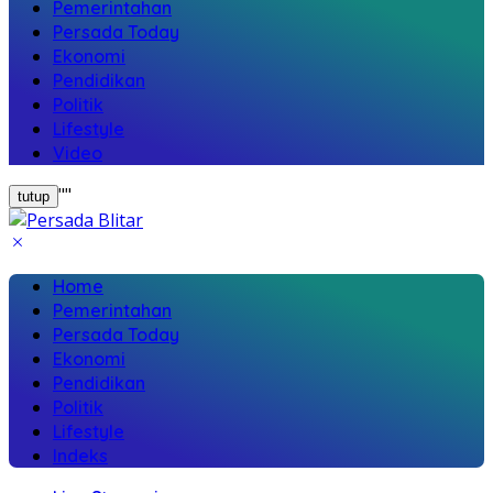
Pemerintahan
Persada Today
Ekonomi
Pendidikan
Politik
Lifestyle
Video
"
"
tutup
Home
Pemerintahan
Persada Today
Ekonomi
Pendidikan
Politik
Lifestyle
Indeks