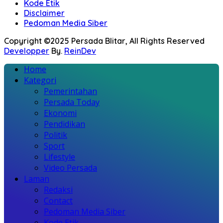
Kode Etik
Disclaimer
Pedoman Media Siber
Copyright ©2025 Persada Blitar, All Rights Reserved
Developper
By.
ReinDev
Home
Kategori
Pemerintahan
Persada Today
Ekonomi
Pendidikan
Politik
Sport
Lifestyle
Video Persada
Laman
Redaksi
Contact
Pedoman Media Siber
Kode Etik