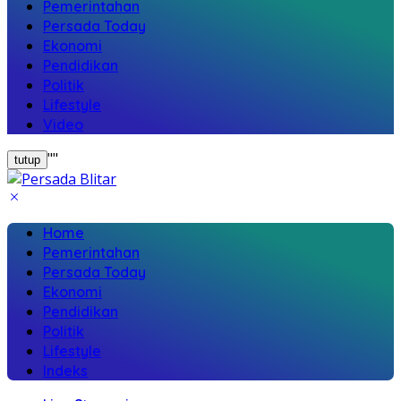
Pemerintahan
Persada Today
Ekonomi
Pendidikan
Politik
Lifestyle
Video
"
"
tutup
Home
Pemerintahan
Persada Today
Ekonomi
Pendidikan
Politik
Lifestyle
Indeks