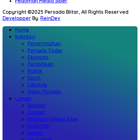
Pedoman Media Siber
Copyright ©2025 Persada Blitar, All Rights Reserved
Developper
By.
ReinDev
Home
Kategori
Pemerintahan
Persada Today
Ekonomi
Pendidikan
Politik
Sport
Lifestyle
Video Persada
Laman
Redaksi
Contact
Pedoman Media Siber
Kode Etik
Indeks
Disclaimer