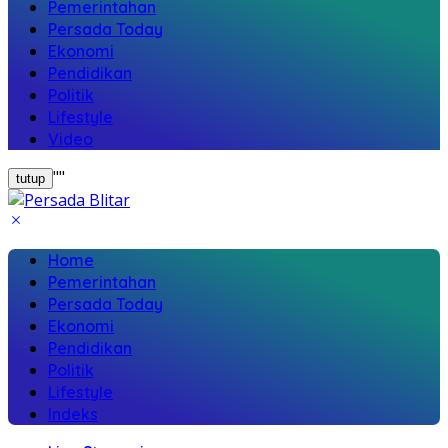
Pemerintahan
Persada Today
Ekonomi
Pendidikan
Politik
Lifestyle
Video
"
"
tutup
Home
Pemerintahan
Persada Today
Ekonomi
Pendidikan
Politik
Lifestyle
Indeks