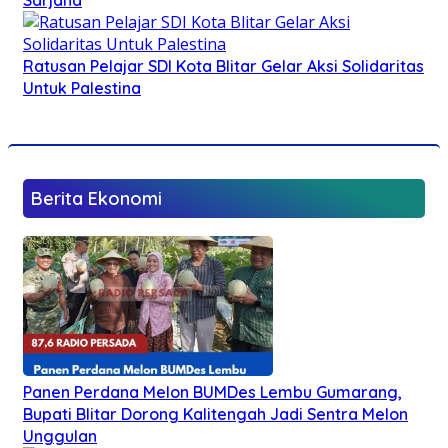
Ratusan Pelajar SDI Kota Blitar Gelar Aksi Solidaritas
Untuk Palestina
Berita Ekonomi
Panen Perdana Melon BUMDes Lembu Gumarang,
Bupati Blitar Dorong Kalitengah Jadi Sentra Melon
Unggulan