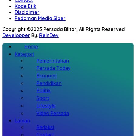
Kode Etik
Disclaimer
Pedoman Media Siber
Copyright ©2025 Persada Blitar, All Rights Reserved
Developper
By.
ReinDev
Home
Kategori
Pemerintahan
Persada Today
Ekonomi
Pendidikan
Politik
Sport
Lifestyle
Video Persada
Laman
Redaksi
Contact