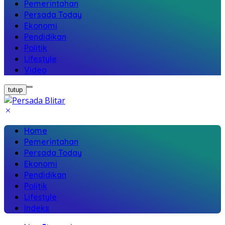
Pemerintahan
Persada Today
Ekonomi
Pendidikan
Politik
Lifestyle
Video
"
"
tutup
Home
Pemerintahan
Persada Today
Ekonomi
Pendidikan
Politik
Lifestyle
Indeks