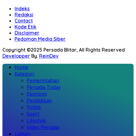
Indeks
Redaksi
Contact
Kode Etik
Disclaimer
Pedoman Media Siber
Copyright ©2025 Persada Blitar, All Rights Reserved
Developper
By.
ReinDev
Home
Kategori
Pemerintahan
Persada Today
Ekonomi
Pendidikan
Politik
Sport
Lifestyle
Video Persada
Laman