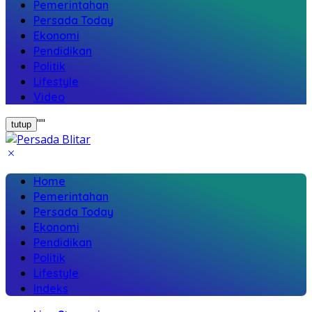
Pemerintahan
Persada Today
Ekonomi
Pendidikan
Politik
Lifestyle
Video
"
"
tutup
Home
Pemerintahan
Persada Today
Ekonomi
Pendidikan
Politik
Lifestyle
Indeks