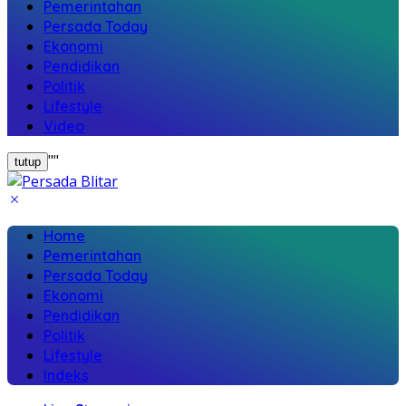
Pemerintahan
Persada Today
Ekonomi
Pendidikan
Politik
Lifestyle
Video
"
"
tutup
Home
Pemerintahan
Persada Today
Ekonomi
Pendidikan
Politik
Lifestyle
Indeks