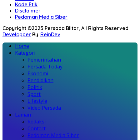
Kode Etik
Disclaimer
Pedoman Media Siber
Copyright ©2025 Persada Blitar, All Rights Reserved
Developper
By.
ReinDev
Home
Kategori
Pemerintahan
Persada Today
Ekonomi
Pendidikan
Politik
Sport
Lifestyle
Video Persada
Laman
Redaksi
Contact
Pedoman Media Siber