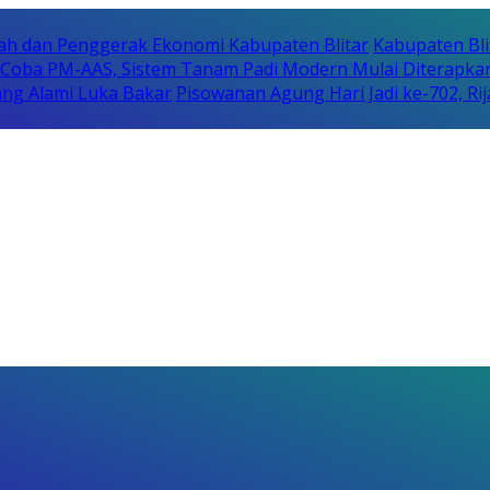
erah dan Penggerak Ekonomi Kabupaten Blitar
Kabupaten Bli
i Coba PM-AAS, Sistem Tanam Padi Modern Mulai Diterapka
ng Alami Luka Bakar
Pisowanan Agung Hari Jadi ke-702, 