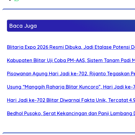
Baca Juga
Blitaria Expo 2026 Resmi Dibuka, Jadi Etalase Potens
Kabupaten Blitar Uji Coba PM-AAS, Sistem Tanam Padi
Pisowanan Agung Hari Jadi ke-702, Rijanto Tegaskan
Usung “Manggih Raharja Blitar Kuncoro”, Hari Jadi ke
Hari Jadi ke-702 Blitar Diwarnai Fakta Unik, Tercatat 4
Bedhol Pusoko, Serat Kekancingan dan Panji Lambang 