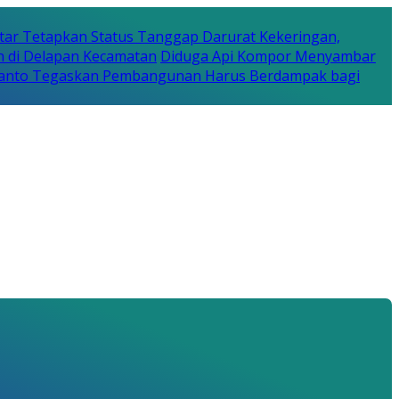
tar Tetapkan Status Tanggap Darurat Kekeringan,
n di Delapan Kecamatan
Diduga Api Kompor Menyambar
Rijanto Tegaskan Pembangunan Harus Berdampak bagi