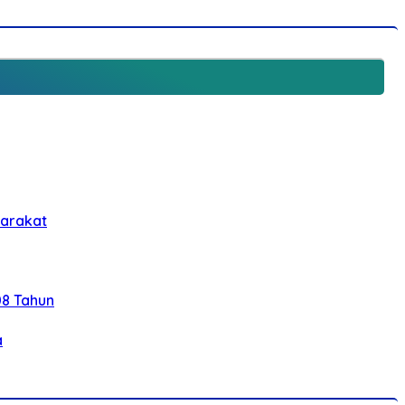
yarakat
08 Tahun
a