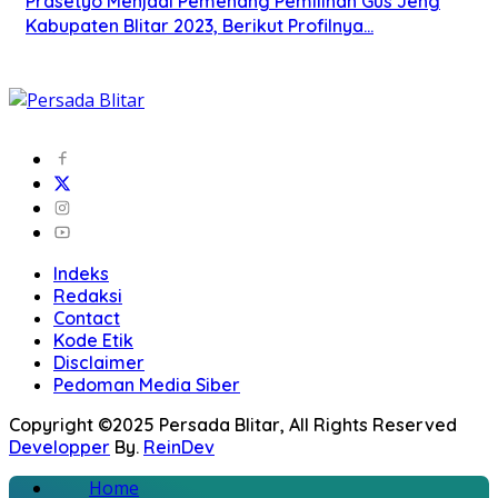
Prasetyo Menjadi Pemenang Pemilihan Gus Jeng
Kabupaten Blitar 2023, Berikut Profilnya…
Indeks
Redaksi
Contact
Kode Etik
Disclaimer
Pedoman Media Siber
Copyright ©2025 Persada Blitar, All Rights Reserved
Developper
By.
ReinDev
Home