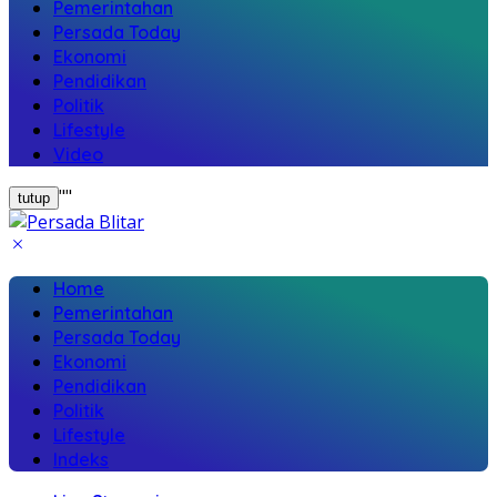
Pemerintahan
Persada Today
Ekonomi
Pendidikan
Politik
Lifestyle
Video
"
"
tutup
Home
Pemerintahan
Persada Today
Ekonomi
Pendidikan
Politik
Lifestyle
Indeks