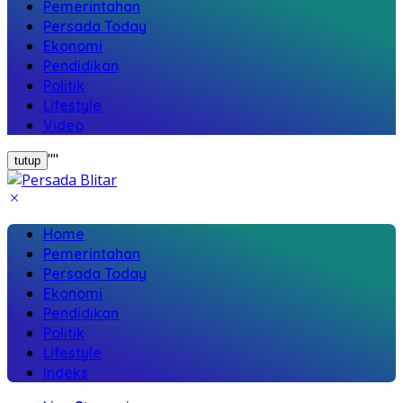
Pemerintahan
Persada Today
Ekonomi
Pendidikan
Politik
Lifestyle
Video
"
"
tutup
Home
Pemerintahan
Persada Today
Ekonomi
Pendidikan
Politik
Lifestyle
Indeks