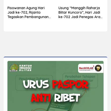
Kabupaten Blitar
Kecamatan
Pisowanan Agung Hari
Usung “Manggih Raharja
Jadi ke-702, Rijanto
Blitar Kuncoro”, Hari Jadi
Tegaskan Pembangunan
ke-702 Jadi Penegas Arah
Harus Berdampak bagi
Pembangunan Blitar
Seluruh Lapisan
Masyarakat