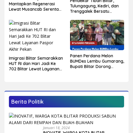
Pendekar Tiban Blitar,
Mantapkan Regenerasi
Tulungagung, Kediri, dan
Lewat Musancab Serentak,
Trenggalek Bersatu
Target Rebut Kembali 14
Hidupkan Warisan Budaya
Kursi DPRD
di Hari Jadi ke-702 Blitar
Panen Perdana Melon
Imigrasi Blitar Semarakkan
BUMDes Lembu Gumarang,
HUT RI dan Hari Jadi Ke
Bupati Blitar Dorong
702 Blitar Lewat Layanan
Kalitengah Jadi Sentra
Paspor Akhir Pekan
Melon Unggulan
Berita Politik
Januari 18, 2024
INOVATIF, WARGA KOTA BLITAR