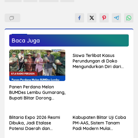
Baca Juga
Siswa Terlibat Kasus
Perundungan di Doko
Mengundurkan Diri dari
Sekolah, Diduga Peristiwa
Pernah Terjadi
Sebelumnya
Panen Perdana Melon
BUMDes Lembu Gumarang,
Bupati Blitar Dorong
Kalitengah Jadi Sentra
Melon Unggulan
Blitaria Expo 2026 Resmi
Kabupaten Blitar Uji Coba
Dibuka, Jadi Etalase
PM-AAS, Sistem Tanam
Potensi Daerah dan
Padi Modern Mulai
Penggerak Ekonomi
Diterapkan di Delapan