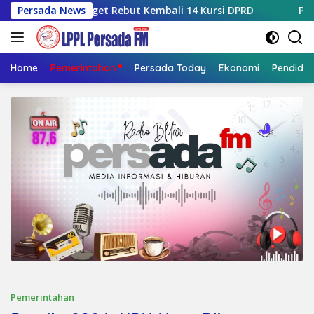
Langsung
, Target Rebut Kembali 14 Kursi DPRD
Persada News
Pendekar Tiban 
ke
konten
Home
Pemerintahan
Persada Today
Ekonomi
Pendidik
Pemerintahan