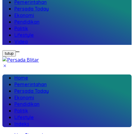
Pemerintahan
Persada Today
Ekonomi
Pendidikan
Politik
Lifestyle
Video
"
"
tutup
Home
Pemerintahan
Persada Today
Ekonomi
Pendidikan
Politik
Lifestyle
Indeks