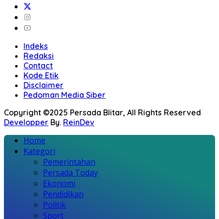
Indeks
Redaksi
Contact
Kode Etik
Disclaimer
Pedoman Media Siber
Copyright ©2025 Persada Blitar, All Rights Reserved
Developper
By.
ReinDev
Home
Kategori
Pemerintahan
Persada Today
Ekonomi
Pendidikan
Politik
Sport