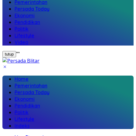
Pemerintahan
Persada Today
Ekonomi
Pendidikan
Politik
Lifestyle
Video
"
"
tutup
Home
Pemerintahan
Persada Today
Ekonomi
Pendidikan
Politik
Lifestyle
Indeks