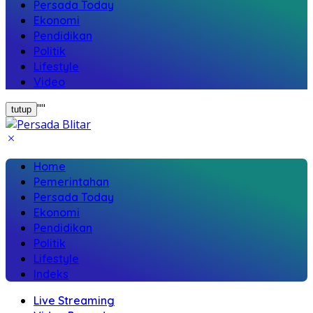
Persada Today
Ekonomi
Pendidikan
Politik
Lifestyle
Video
"
"
tutup
Home
Pemerintahan
Persada Today
Ekonomi
Pendidikan
Politik
Lifestyle
Indeks
Live Streaming