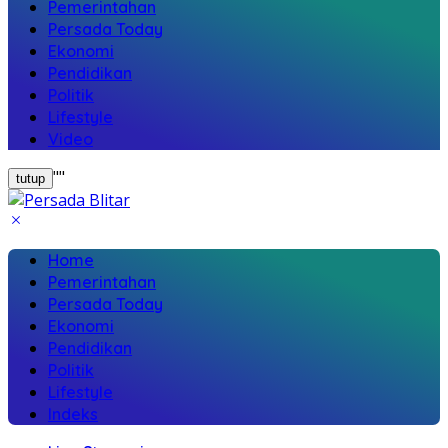
Pemerintahan
Persada Today
Ekonomi
Pendidikan
Politik
Lifestyle
Video
"
"
tutup
Home
Pemerintahan
Persada Today
Ekonomi
Pendidikan
Politik
Lifestyle
Indeks