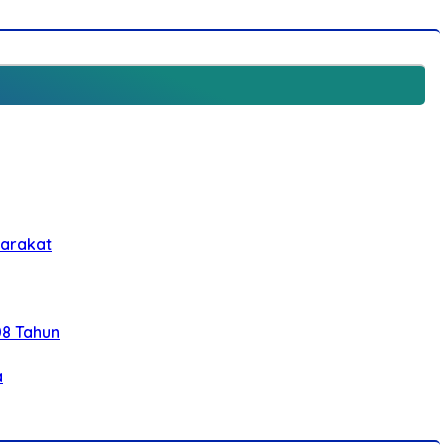
yarakat
08 Tahun
a