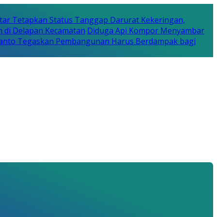
tar Tetapkan Status Tanggap Darurat Kekeringan,
n di Delapan Kecamatan
Diduga Api Kompor Menyambar
Rijanto Tegaskan Pembangunan Harus Berdampak bagi