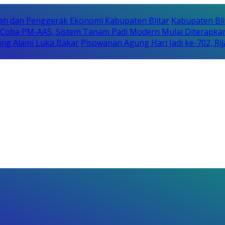
erah dan Penggerak Ekonomi Kabupaten Blitar
Kabupaten Bli
i Coba PM-AAS, Sistem Tanam Padi Modern Mulai Diterapka
ng Alami Luka Bakar
Pisowanan Agung Hari Jadi ke-702, 