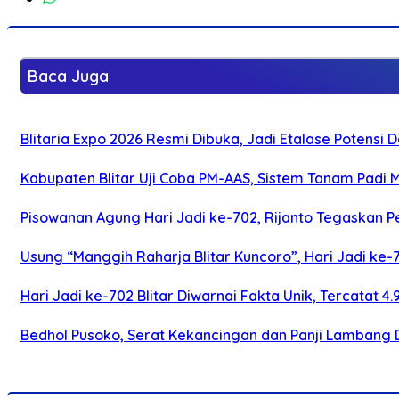
Baca Juga
Blitaria Expo 2026 Resmi Dibuka, Jadi Etalase Potens
Kabupaten Blitar Uji Coba PM-AAS, Sistem Tanam Padi
Pisowanan Agung Hari Jadi ke-702, Rijanto Tegaskan
Usung “Manggih Raharja Blitar Kuncoro”, Hari Jadi ke
Hari Jadi ke-702 Blitar Diwarnai Fakta Unik, Tercatat 4
Bedhol Pusoko, Serat Kekancingan dan Panji Lambang 