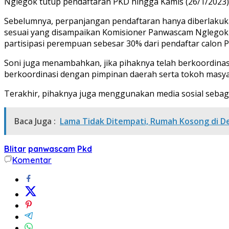
Nglegok tutup pendaftaran PKD hingga Kamis (26/1/2023)
Sebelumnya, perpanjangan pendaftaran hanya diberlakuka
sesuai yang disampaikan Komisioner Panwascam Nglegok D
partisipasi perempuan sebesar 30% dari pendaftar calon 
Soni juga menambahkan, jika pihaknya telah berkoordinasi
berkoordinasi dengan pimpinan daerah serta tokoh masyar
Terakhir, pihaknya juga menggunakan media sosial sebaga
Baca Juga :
Lama Tidak Ditempati, Rumah Kosong di De
Blitar
panwascam
Pkd
Komentar