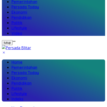
Pemerintahan
Persada Today
Ekonomi
Pendidikan
Politik
Lifestyle
Video
"
"
tutup
Home
Pemerintahan
Persada Today
Ekonomi
Pendidikan
Politik
Lifestyle
Indeks