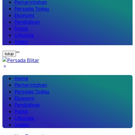
Pemerintahan
Persada Today
Ekonomi
Pendidikan
Politik
Lifestyle
Video
"
"
tutup
Home
Pemerintahan
Persada Today
Ekonomi
Pendidikan
Politik
Lifestyle
Indeks