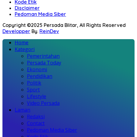
Kode Etik
Disclaimer
Pedoman Media Siber
Copyright ©2025 Persada Blitar, All Rights Reserved
Developper
By.
ReinDev
Home
Kategori
Pemerintahan
Persada Today
Ekonomi
Pendidikan
Politik
Sport
Lifestyle
Video Persada
Laman
Redaksi
Contact
Pedoman Media Siber
Kode Etik