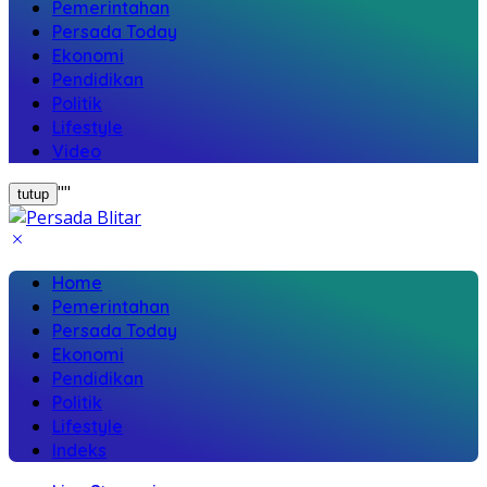
Pemerintahan
Persada Today
Ekonomi
Pendidikan
Politik
Lifestyle
Video
"
"
tutup
Home
Pemerintahan
Persada Today
Ekonomi
Pendidikan
Politik
Lifestyle
Indeks