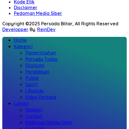
Kode Etik
Disclaimer
Pedoman Media Siber
Copyright ©2025 Persada Blitar, All Rights Reserved
Developper
By.
ReinDev
Home
Kategori
Pemerintahan
Persada Today
Ekonomi
Pendidikan
Politik
Sport
Lifestyle
Video Persada
Laman
Redaksi
Contact
Pedoman Media Siber
Kode Etik