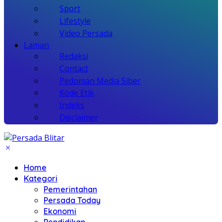
Sport
Lifestyle
Video Persada
Laman
Redaksi
Contact
Pedoman Media Siber
Kode Etik
Indeks
Disclaimer
Home
Kategori
Pemerintahan
Persada Today
Ekonomi
Pendidikan