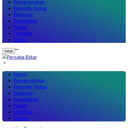
Pemerintahan
Persada Today
Ekonomi
Pendidikan
Politik
Lifestyle
Video
"
"
tutup
Home
Pemerintahan
Persada Today
Ekonomi
Pendidikan
Politik
Lifestyle
Indeks