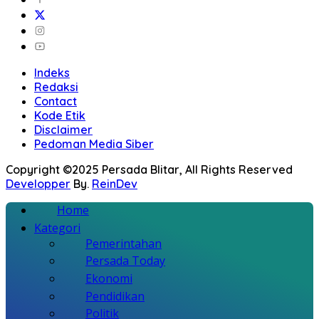
Indeks
Redaksi
Contact
Kode Etik
Disclaimer
Pedoman Media Siber
Copyright ©2025 Persada Blitar, All Rights Reserved
Developper
By.
ReinDev
Home
Kategori
Pemerintahan
Persada Today
Ekonomi
Pendidikan
Politik