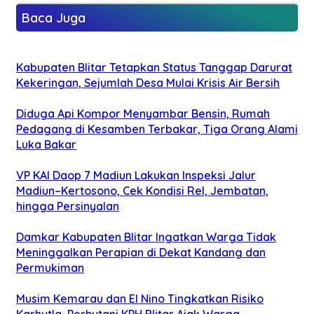
Baca Juga
Kabupaten Blitar Tetapkan Status Tanggap Darurat
Kekeringan, Sejumlah Desa Mulai Krisis Air Bersih
Diduga Api Kompor Menyambar Bensin, Rumah
Pedagang di Kesamben Terbakar, Tiga Orang Alami
Luka Bakar
VP KAI Daop 7 Madiun Lakukan Inspeksi Jalur
Madiun–Kertosono, Cek Kondisi Rel, Jembatan,
hingga Persinyalan
Damkar Kabupaten Blitar Ingatkan Warga Tidak
Meninggalkan Perapian di Dekat Kandang dan
Permukiman
Musim Kemarau dan El Nino Tingkatkan Risiko
Karhutla, Perhutani KPH Blitar Ajak Warga