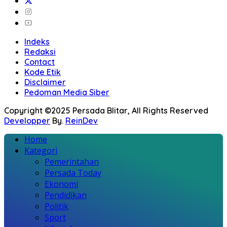
Indeks
Redaksi
Contact
Kode Etik
Disclaimer
Pedoman Media Siber
Copyright ©2025 Persada Blitar, All Rights Reserved
Developper
By.
ReinDev
Home
Kategori
Pemerintahan
Persada Today
Ekonomi
Pendidikan
Politik
Sport