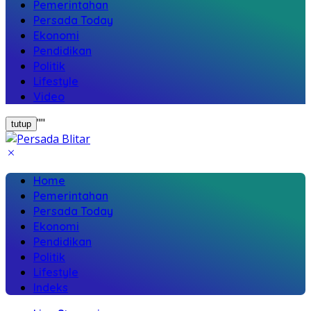
Pemerintahan
Persada Today
Ekonomi
Pendidikan
Politik
Lifestyle
Video
"
"
tutup
Home
Pemerintahan
Persada Today
Ekonomi
Pendidikan
Politik
Lifestyle
Indeks