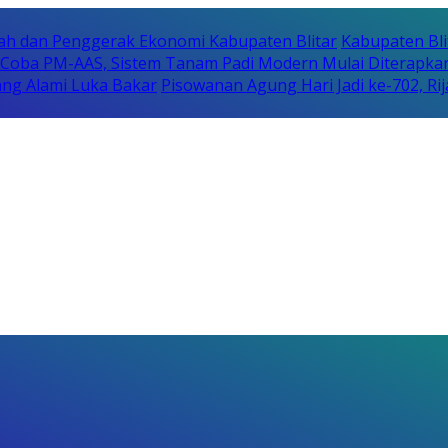
erah dan Penggerak Ekonomi Kabupaten Blitar
Kabupaten Bli
i Coba PM-AAS, Sistem Tanam Padi Modern Mulai Diterapka
ng Alami Luka Bakar
Pisowanan Agung Hari Jadi ke-702, 