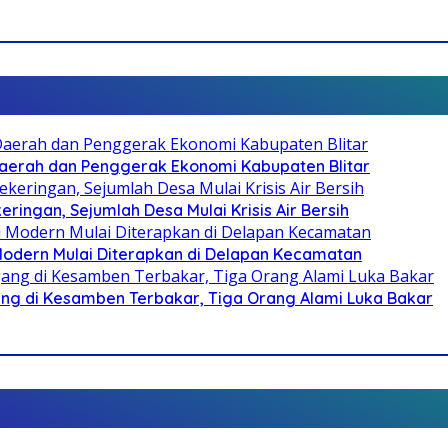
i Daerah dan Penggerak Ekonomi Kabupaten Blitar
ringan, Sejumlah Desa Mulai Krisis Air Bersih
 Modern Mulai Diterapkan di Delapan Kecamatan
g di Kesamben Terbakar, Tiga Orang Alami Luka Bakar