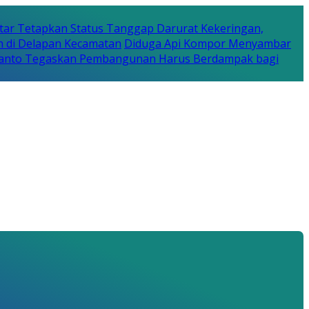
tar Tetapkan Status Tanggap Darurat Kekeringan,
n di Delapan Kecamatan
Diduga Api Kompor Menyambar
Rijanto Tegaskan Pembangunan Harus Berdampak bagi