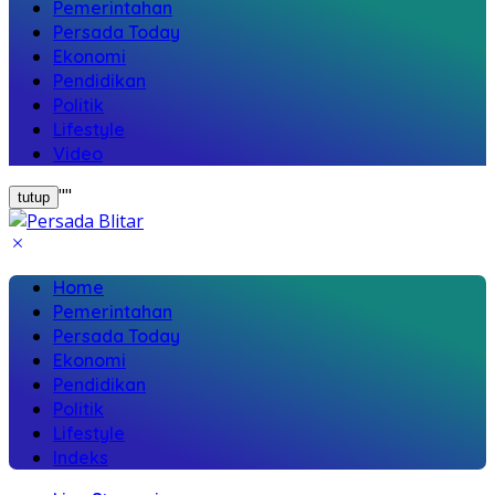
Pemerintahan
Persada Today
Ekonomi
Pendidikan
Politik
Lifestyle
Video
"
"
tutup
Home
Pemerintahan
Persada Today
Ekonomi
Pendidikan
Politik
Lifestyle
Indeks