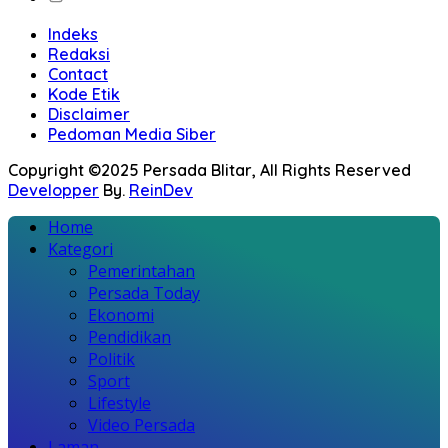
Indeks
Redaksi
Contact
Kode Etik
Disclaimer
Pedoman Media Siber
Copyright ©2025 Persada Blitar, All Rights Reserved
Developper
By.
ReinDev
Home
Kategori
Pemerintahan
Persada Today
Ekonomi
Pendidikan
Politik
Sport
Lifestyle
Video Persada
Laman