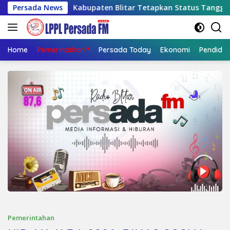
Langsung
Kabupaten Blitar Tetapkan Status Tanggap Darurat Kekeringa
Persada News
ke
konten
Home
Pemerintahan
Persada Today
Ekonomi
Pendidik
Pemerintahan