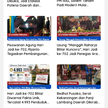
PM-AAS, Sistem Tanam
Dibuka, Jadi Etalase
Padi Modern Mulai
Potensi Daerah dan
Diterapkan di Delapan
Penggerak Ekonomi
Kecamatan
Kabupaten Blitar
Pisowanan Agung Hari
Usung “Manggih Raharja
Jadi ke-702, Rijanto
Blitar Kuncoro”, Hari Jadi
Tegaskan Pembangunan
ke-702 Jadi Penegas Arah
Harus Berdampak bagi
Pembangunan Blitar
Seluruh Lapisan
Masyarakat
Hari Jadi ke-702 Blitar
Bedhol Pusoko, Serat
Diwarnai Fakta Unik,
Kekancingan dan Panji
Tercatat 4.993 Penduduk
Lambang Daerah Dikirab
Lahir Tepat 5 Agustus,
sebagai Warisan Sejarah