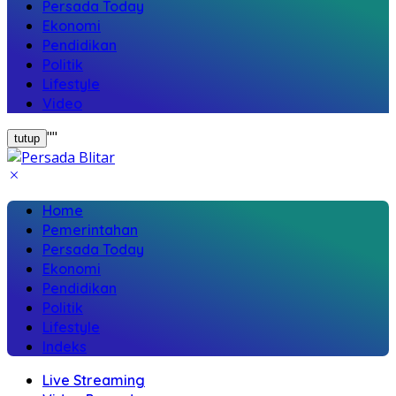
Persada Today
Ekonomi
Pendidikan
Politik
Lifestyle
Video
"
"
tutup
Home
Pemerintahan
Persada Today
Ekonomi
Pendidikan
Politik
Lifestyle
Indeks
Live Streaming