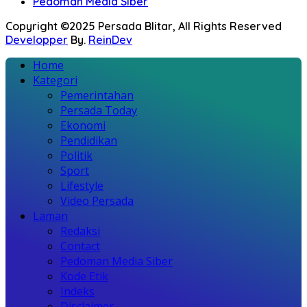
Pedoman Media Siber
Copyright ©2025 Persada Blitar, All Rights Reserved
Developper
By.
ReinDev
Home
Kategori
Pemerintahan
Persada Today
Ekonomi
Pendidikan
Politik
Sport
Lifestyle
Video Persada
Laman
Redaksi
Contact
Pedoman Media Siber
Kode Etik
Indeks
Disclaimer