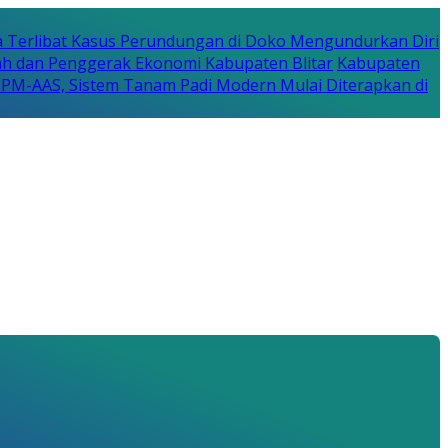
a Terlibat Kasus Perundungan di Doko Mengundurkan Diri
erah dan Penggerak Ekonomi Kabupaten Blitar
Kabupaten
a PM-AAS, Sistem Tanam Padi Modern Mulai Diterapkan di