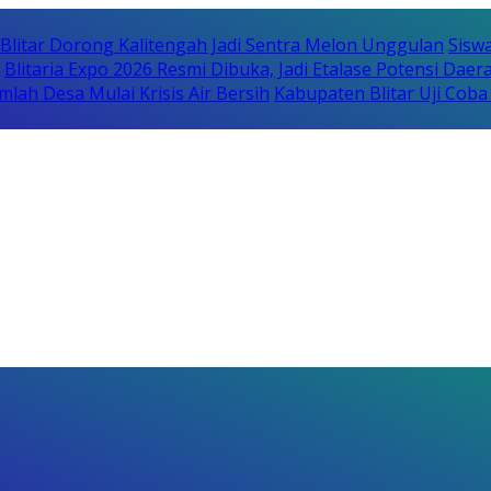
itar Dorong Kalitengah Jadi Sentra Melon Unggulan
Sisw
Blitaria Expo 2026 Resmi Dibuka, Jadi Etalase Potensi Da
lah Desa Mulai Krisis Air Bersih
Kabupaten Blitar Uji Cob