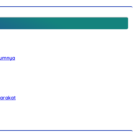
elumnya
yarakat