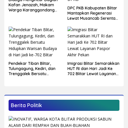
Kafan Jenazah, Makam
DPC PKB Kabupaten Blitar
Warga Karanggondang
Mantapkan Regenerasi
Dibongkar, Sobekan Foto
Lewat Musancab Serentak,
Ditemukan di TKP
Target Rebut Kembali 14
Kursi DPRD
Pendekar Tiban Blitar,
Imigrasi Blitar Semarakkan
Tulungagung, Kediri, dan
HUT RI dan Hari Jadi Ke
Trenggalek Bersatu
702 Blitar Lewat Layanan
Hidupkan Warisan Budaya
Paspor Akhir Pekan
di Hari Jadi ke-702 Blitar
Berita Politik