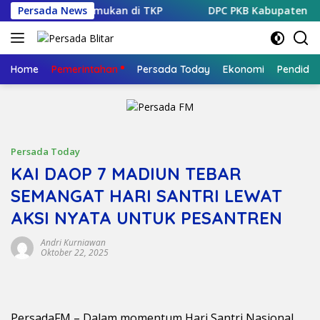
Langsung
oto Ditemukan di TKP
Persada News
DPC PKB Kabupaten Blitar Mant
ke
konten
Home
Pemerintahan
Persada Today
Ekonomi
Pendidik
Persada Today
KAI DAOP 7 MADIUN TEBAR
SEMANGAT HARI SANTRI LEWAT
AKSI NYATA UNTUK PESANTREN
Andri Kurniawan
Oktober 22, 2025
PersadaFM – Dalam momentum Hari Santri Nasional