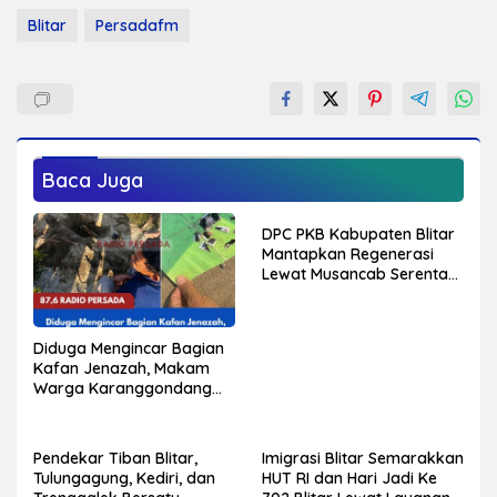
Blitar
Persadafm
Baca Juga
DPC PKB Kabupaten Blitar
Mantapkan Regenerasi
Lewat Musancab Serentak,
Target Rebut Kembali 14
Kursi DPRD
Diduga Mengincar Bagian
Kafan Jenazah, Makam
Warga Karanggondang
Dibongkar, Sobekan Foto
Ditemukan di TKP
Pendekar Tiban Blitar,
Imigrasi Blitar Semarakkan
Tulungagung, Kediri, dan
HUT RI dan Hari Jadi Ke