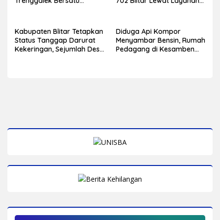
Trenggalek Bersatu
702 Blitar Lewat Layanan
Hidupkan Warisan Budaya
Paspor Akhir Pekan
di Hari Jadi ke-702 Blitar
Kabupaten Blitar Tetapkan
Diduga Api Kompor
Status Tanggap Darurat
Menyambar Bensin, Rumah
Kekeringan, Sejumlah Desa
Pedagang di Kesamben
Mulai Krisis Air Bersih
Terbakar, Tiga Orang
Alami Luka Bakar