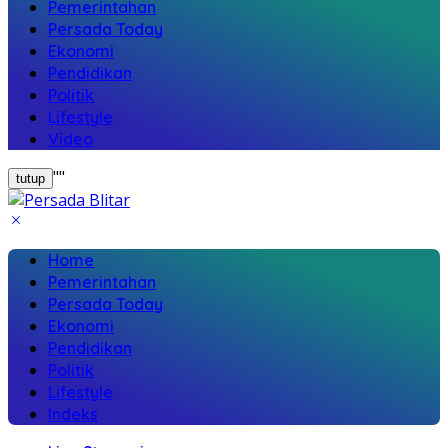
Pemerintahan
Persada Today
Ekonomi
Pendidikan
Politik
Lifestyle
Video
"
"
tutup
Home
Pemerintahan
Persada Today
Ekonomi
Pendidikan
Politik
Lifestyle
Indeks