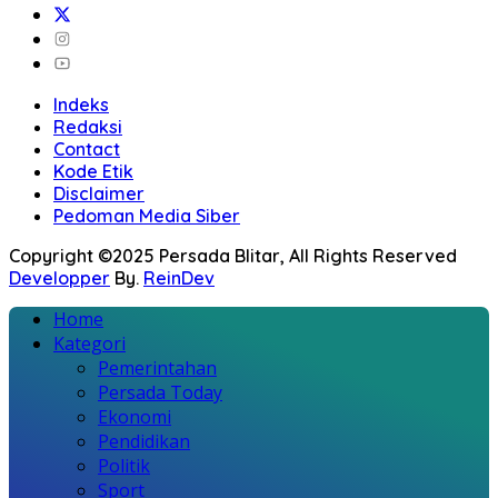
Indeks
Redaksi
Contact
Kode Etik
Disclaimer
Pedoman Media Siber
Copyright ©2025 Persada Blitar, All Rights Reserved
Developper
By.
ReinDev
Home
Kategori
Pemerintahan
Persada Today
Ekonomi
Pendidikan
Politik
Sport