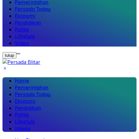
Pemerintahan
Persada Today
Ekonomi
Pendidikan
Politik
Lifestyle
Video
"
"
tutup
Home
Pemerintahan
Persada Today
Ekonomi
Pendidikan
Politik
Lifestyle
Indeks