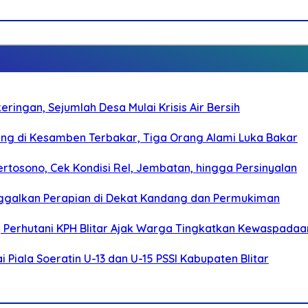
ringan, Sejumlah Desa Mulai Krisis Air Bersih
g di Kesamben Terbakar, Tiga Orang Alami Luka Bakar
rtosono, Cek Kondisi Rel, Jembatan, hingga Persinyalan
ggalkan Perapian di Dekat Kandang dan Permukiman
, Perhutani KPH Blitar Ajak Warga Tingkatkan Kewaspadaa
Piala Soeratin U-13 dan U-15 PSSI Kabupaten Blitar