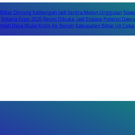
itar Dorong Kalitengah Jadi Sentra Melon Unggulan
Sisw
Blitaria Expo 2026 Resmi Dibuka, Jadi Etalase Potensi Da
lah Desa Mulai Krisis Air Bersih
Kabupaten Blitar Uji Cob