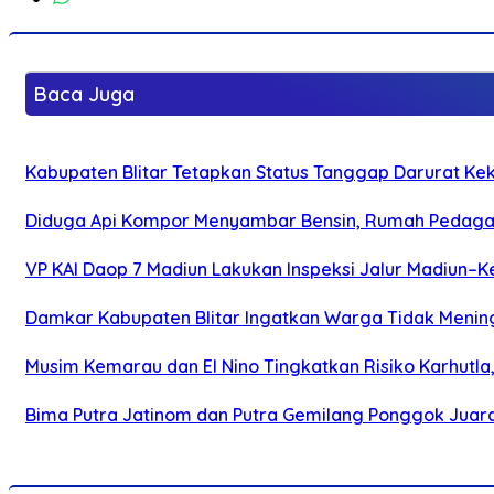
Baca Juga
Kabupaten Blitar Tetapkan Status Tanggap Darurat Keke
Diduga Api Kompor Menyambar Bensin, Rumah Pedagan
VP KAI Daop 7 Madiun Lakukan Inspeksi Jalur Madiun–Ke
Damkar Kabupaten Blitar Ingatkan Warga Tidak Menin
Musim Kemarau dan El Nino Tingkatkan Risiko Karhutla
Bima Putra Jatinom dan Putra Gemilang Ponggok Juarai 