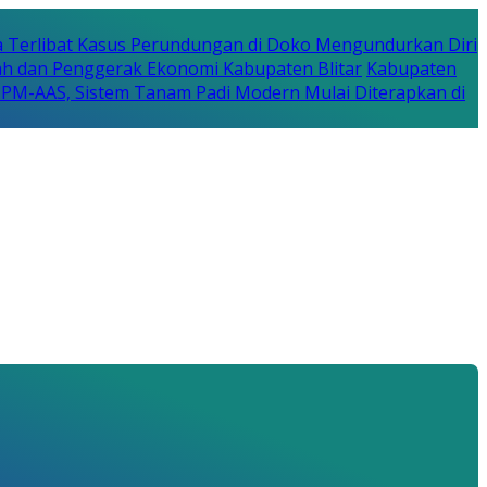
a Terlibat Kasus Perundungan di Doko Mengundurkan Diri
erah dan Penggerak Ekonomi Kabupaten Blitar
Kabupaten
a PM-AAS, Sistem Tanam Padi Modern Mulai Diterapkan di