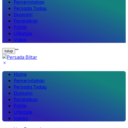
Pemerintahan
Persada Today
Ekonomi
Pendidikan
Politik
Lifestyle
Video
"
"
tutup
Home
Pemerintahan
Persada Today
Ekonomi
Pendidikan
Politik
Lifestyle
Indeks