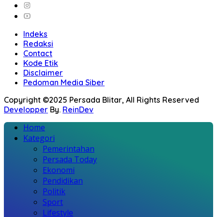
Indeks
Redaksi
Contact
Kode Etik
Disclaimer
Pedoman Media Siber
Copyright ©2025 Persada Blitar, All Rights Reserved
Developper
By.
ReinDev
Home
Kategori
Pemerintahan
Persada Today
Ekonomi
Pendidikan
Politik
Sport
Lifestyle