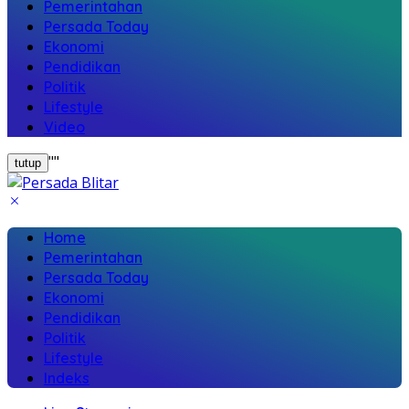
Pemerintahan
Persada Today
Ekonomi
Pendidikan
Politik
Lifestyle
Video
"
"
tutup
Home
Pemerintahan
Persada Today
Ekonomi
Pendidikan
Politik
Lifestyle
Indeks