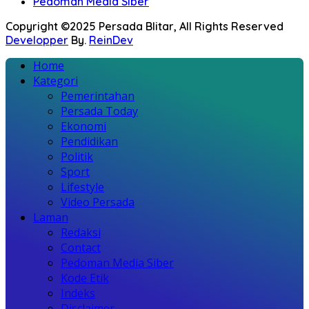
Pedoman Media Siber
Copyright ©2025 Persada Blitar, All Rights Reserved
Developper
By.
ReinDev
Home
Kategori
Pemerintahan
Persada Today
Ekonomi
Pendidikan
Politik
Sport
Lifestyle
Video Persada
Laman
Redaksi
Contact
Pedoman Media Siber
Kode Etik
Indeks
Disclaimer