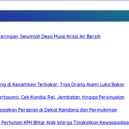
ringan, Sejumlah Desa Mulai Krisis Air Bersih
g di Kesamben Terbakar, Tiga Orang Alami Luka Bakar
rtosono, Cek Kondisi Rel, Jembatan, hingga Persinyalan
ggalkan Perapian di Dekat Kandang dan Permukiman
, Perhutani KPH Blitar Ajak Warga Tingkatkan Kewaspadaa