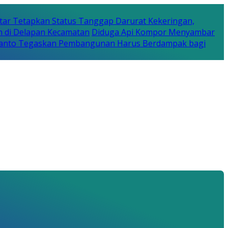
tar Tetapkan Status Tanggap Darurat Kekeringan,
n di Delapan Kecamatan
Diduga Api Kompor Menyambar
Rijanto Tegaskan Pembangunan Harus Berdampak bagi