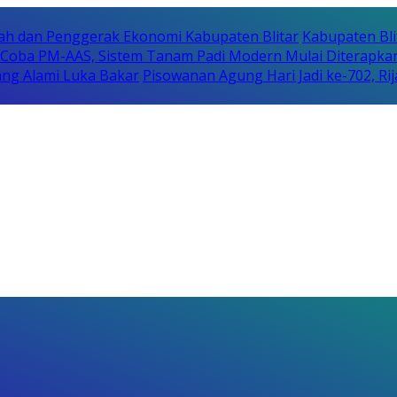
erah dan Penggerak Ekonomi Kabupaten Blitar
Kabupaten Bli
i Coba PM-AAS, Sistem Tanam Padi Modern Mulai Diterapka
ng Alami Luka Bakar
Pisowanan Agung Hari Jadi ke-702, 