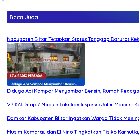
Baca Juga
Kabupaten Blitar Tetapkan Status Tanggap Darurat Keke
Diduga Api Kompor Menyambar Bensin, Rumah Pedagan
VP KAI Daop 7 Madiun Lakukan Inspeksi Jalur Madiun–Ke
Damkar Kabupaten Blitar Ingatkan Warga Tidak Menin
Musim Kemarau dan El Nino Tingkatkan Risiko Karhutla