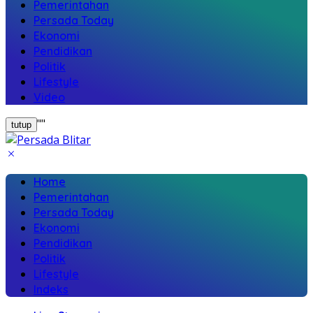
Pemerintahan
Persada Today
Ekonomi
Pendidikan
Politik
Lifestyle
Video
"
"
tutup
Home
Pemerintahan
Persada Today
Ekonomi
Pendidikan
Politik
Lifestyle
Indeks