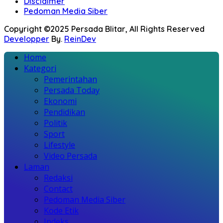
Disclaimer
Pedoman Media Siber
Copyright ©2025 Persada Blitar, All Rights Reserved
Developper
By.
ReinDev
Home
Kategori
Pemerintahan
Persada Today
Ekonomi
Pendidikan
Politik
Sport
Lifestyle
Video Persada
Laman
Redaksi
Contact
Pedoman Media Siber
Kode Etik
Indeks