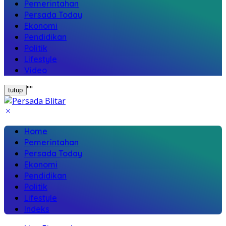
Pemerintahan
Persada Today
Ekonomi
Pendidikan
Politik
Lifestyle
Video
"
"
tutup
Home
Pemerintahan
Persada Today
Ekonomi
Pendidikan
Politik
Lifestyle
Indeks