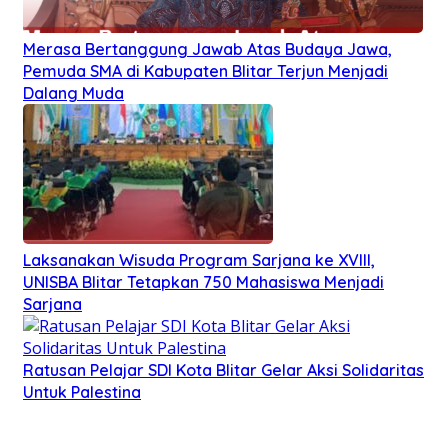
Merasa Bertanggung Jawab Atas Budaya Jawa,
Pemuda SMA di Kabupaten Blitar Terjun Menjadi
Dalang Muda
Laksanakan Wisuda Program Sarjana ke XVIII,
UNISBA Blitar Tetapkan 750 Mahasiswa Menjadi
Sarjana
Ratusan Pelajar SDI Kota Blitar Gelar Aksi Solidaritas
Untuk Palestina