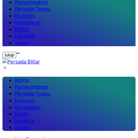
Pemerintahan
Persada Today
Ekonomi
Pendidikan
Politik
Lifestyle
Video
"
"
tutup
Home
Pemerintahan
Persada Today
Ekonomi
Pendidikan
Politik
Lifestyle
Indeks