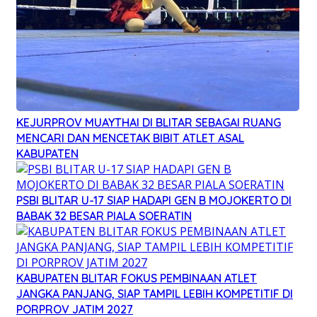
KEJURPROV MUAYTHAI DI BLITAR SEBAGAI RUANG
MENCARI DAN MENCETAK BIBIT ATLET ASAL
KABUPATEN
PSBI BLITAR U-17 SIAP HADAPI GEN B MOJOKERTO DI
BABAK 32 BESAR PIALA SOERATIN
KABUPATEN BLITAR FOKUS PEMBINAAN ATLET
JANGKA PANJANG, SIAP TAMPIL LEBIH KOMPETITIF DI
PORPROV JATIM 2027