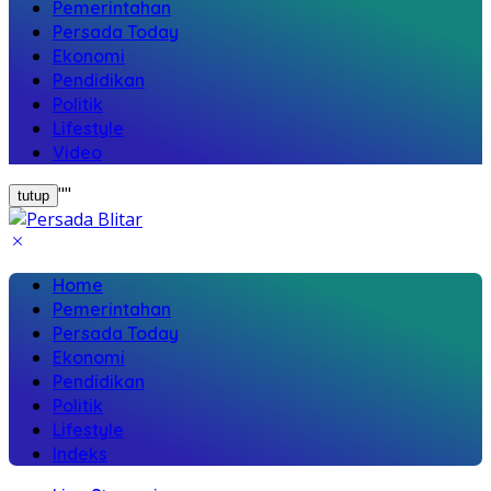
Pemerintahan
Persada Today
Ekonomi
Pendidikan
Politik
Lifestyle
Video
"
"
tutup
Home
Pemerintahan
Persada Today
Ekonomi
Pendidikan
Politik
Lifestyle
Indeks