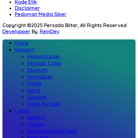
Kode Etik
Disclaimer
Pedoman Media Siber
Copyright ©2025 Persada Blitar, All Rights Reserved
Developper
By.
ReinDev
Home
Kategori
Pemerintahan
Persada Today
Ekonomi
Pendidikan
Politik
Sport
Lifestyle
Video Persada
Laman
Redaksi
Contact
Pedoman Media Siber
Kode Etik