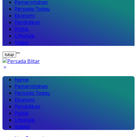
Pemerintahan
Persada Today
Ekonomi
Pendidikan
Politik
Lifestyle
Video
"
"
tutup
Home
Pemerintahan
Persada Today
Ekonomi
Pendidikan
Politik
Lifestyle
Indeks