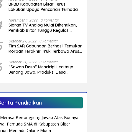
3
BPBD Kabupaten Blitar Terus
Lakukan Upaya Pencarian Terhadap
Pemuda Yang Hilang di Pantai
Serang
4
November 4, 2022
0 Komentar
Siaran TV Analog Mulai Dihentikan,
Pemkab Blitar Tunggu Regulasi
Pemerintah Pusat
5
Oktober 27, 2022
0 Komentar
Tim SAR Gabungan Berhasil Temukan
Korban Terakhir Truk Terbawa Arus
Sungai Cendit Plandirejo
6
Oktober 31, 2022
0 Komentar
“Sowan Deso” Mencicipi Legitnya
Jenang Jawa, Produksi Desa
Sumberagung Panggungrejo
Berita Pendidikan