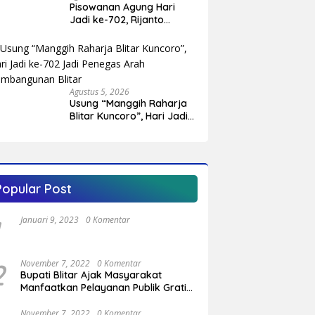
Pisowanan Agung Hari
Jadi ke-702, Rijanto
Tegaskan Pembangunan
Harus Berdampak bagi
Seluruh Lapisan
Masyarakat
Agustus 5, 2026
Usung “Manggih Raharja
Blitar Kuncoro”, Hari Jadi
ke-702 Jadi Penegas Arah
Pembangunan Blitar
Popular Post
Januari 9, 2023
0 Komentar
2
November 7, 2022
0 Komentar
Bupati Blitar Ajak Masyarakat
Manfaatkan Pelayanan Publik Gratis
Saat Program OVOP Bergulir di
Desa/Kelurahan
November 7, 2022
0 Komentar