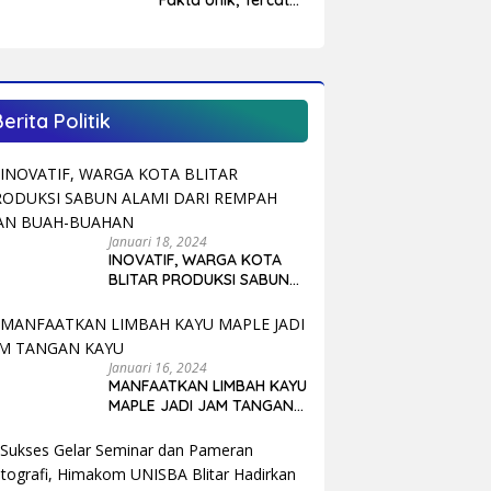
Fakta Unik, Tercatat
negas Arah
4.993 Penduduk
mbangunan Blitar
Lahir Tepat 5
Agustus, yang
Tertua Berusia 108
Tahun
Berita Politik
Januari 18, 2024
INOVATIF, WARGA KOTA
BLITAR PRODUKSI SABUN
ALAMI DARI REMPAH DAN
BUAH-BUAHAN
Januari 16, 2024
MANFAATKAN LIMBAH KAYU
MAPLE JADI JAM TANGAN
KAYU