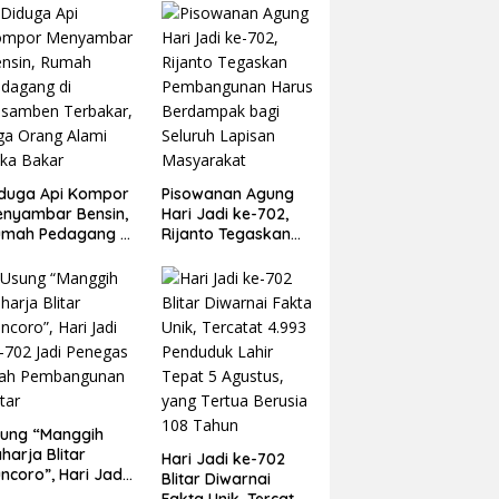
duga Api Kompor
Pisowanan Agung
nyambar Bensin,
Hari Jadi ke-702,
umah Pedagang di
Rijanto Tegaskan
esamben
Pembangunan
rbakar, Tiga
Harus Berdampak
ang Alami Luka
bagi Seluruh
akar
Lapisan
Masyarakat
ung “Manggih
harja Blitar
Hari Jadi ke-702
ncoro”, Hari Jadi
Blitar Diwarnai
-702 Jadi