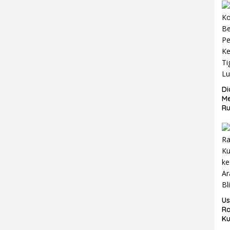
Di
Me
R
K
Te
Or
B
Us
Ra
Ku
ke