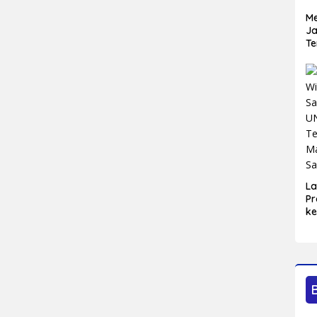
Me
Ja
Te
L
Pr
ke
Bl
Ma
Sa