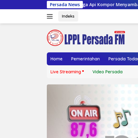
Langsung
Diduga Api Kompor Menyambar Bensin, Rumah Pedagan
Persada News
ke
konten
Indeks
Home
Pemerintahan
Persada Toda
Live Streaming
Video Persada