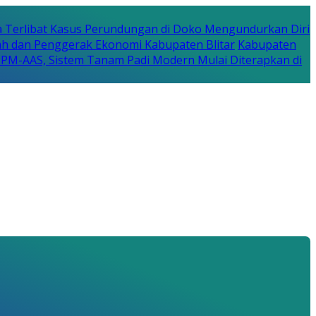
a Terlibat Kasus Perundungan di Doko Mengundurkan Diri
erah dan Penggerak Ekonomi Kabupaten Blitar
Kabupaten
a PM-AAS, Sistem Tanam Padi Modern Mulai Diterapkan di