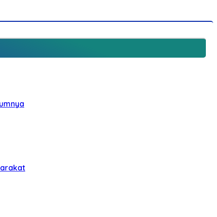
elumnya
yarakat