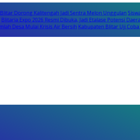
itar Dorong Kalitengah Jadi Sentra Melon Unggulan
Sisw
Blitaria Expo 2026 Resmi Dibuka, Jadi Etalase Potensi Da
lah Desa Mulai Krisis Air Bersih
Kabupaten Blitar Uji Cob