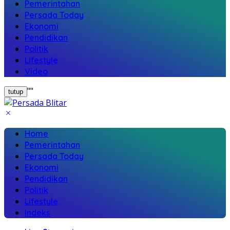
Pemerintahan
Persada Today
Ekonomi
Pendidikan
Politik
Lifestyle
Video
"
"
tutup
Home
Pemerintahan
Persada Today
Ekonomi
Pendidikan
Politik
Lifestyle
Indeks