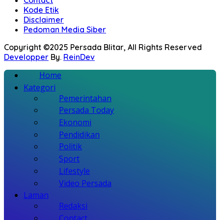
Kode Etik
Disclaimer
Pedoman Media Siber
Copyright ©2025 Persada Blitar, All Rights Reserved
Developper
By.
ReinDev
Home
Kategori
Pemerintahan
Persada Today
Ekonomi
Pendidikan
Politik
Sport
Lifestyle
Video Persada
Laman
Redaksi
Contact