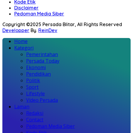
Kode Etik
Disclaimer
Pedoman Media Siber
Copyright ©2025 Persada Blitar, All Rights Reserved
Developper
By.
ReinDev
Home
Kategori
Pemerintahan
Persada Today
Ekonomi
Pendidikan
Politik
Sport
Lifestyle
Video Persada
Laman
Redaksi
Contact
Pedoman Media Siber
Kode Etik