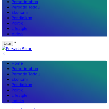
Pemerintahan
Persada Today
Ekonomi
Pendidikan
Politik
Lifestyle
Video
"
"
tutup
Home
Pemerintahan
Persada Today
Ekonomi
Pendidikan
Politik
Lifestyle
Indeks