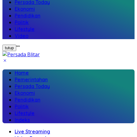
Persada Today
Ekonomi
Pendidikan
Politik
Lifestyle
Video
"
"
tutup
Home
Pemerintahan
Persada Today
Ekonomi
Pendidikan
Politik
Lifestyle
Indeks
Live Streaming